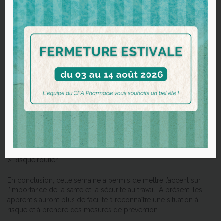
Le programme
Nous avons proposé des ateliers de sensibilisation en lien avec
les
risques de la pharmacie d’officine
.
Ainsi, la Safety Week 2024 a été rythmée par des jeux, partages
d’expérience et mises en situation sur les quatre thématiques
suivantes :
> Risque de chute
> Risques psychosociaux
> Troubles musculo-squelettiques
> Risque routier
En conclusion, cette semaine a permis de mettre l’accent sur
l’importance de la sante et la sécurité au travail. À présent, les
apprentis auront plus de facilité à reconnaître une situation à
risque et à prendre des mesures de prévention.