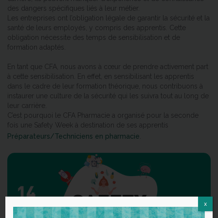
des dangers spécifiques liés à leur métier.
Les entreprises ont l’obligation légale de garantir la sécurité et la
santé de leurs employés, y compris des apprentis. Cette
obligation nécessite des temps de sensibilisation et de
formation adaptés.
En tant que CFA, nous avons à cœur de prendre activement part
à cette sensibilisation. En effet, en sensibilisant les apprentis
dans le cadre de leur formation théorique, nous contribuons à
instaurer une culture de la sécurité qui les suivra tout au long de
leur carrière.
C’est pourquoi le CFA Pharmacie a organisé pour la seconde
fois une Safety Week à destination de ses apprentis
Préparateurs/Techniciens en pharmacie
.
x