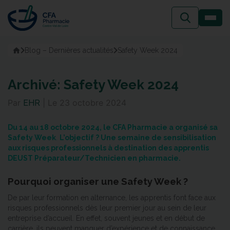
Passer
au
contenu
Accueil
Blog – Dernières actualités
Safety Week 2024
Archivé: Safety Week 2024
Par
|
Le
23 octobre 2024
EHR
Du 14 au 18 octobre 2024, le CFA Pharmacie a organisé sa
Safety Week
.
L’objectif ? Une semaine de sensibilisation
aux risques professionnels à destination des apprentis
DEUST Préparateur/Technicien en pharmacie.
Pourquoi organiser une Safety Week ?
De par leur formation en alternance, les apprentis font face aux
risques professionnels dès leur premier jour au sein de leur
entreprise d’accueil. En effet, souvent jeunes et en début de
carrière, ils peuvent manquer d’expérience et de connaissance