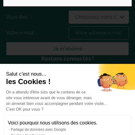
Newsletter
Qui sommes-nous ?
DEUST
Vous êtes :
Formez un alternant
Candidater
Votre e-mail :
Blog
Nous contacter
Restons connectés !
Salut c'est nous...
les Cookies !
On a attendu d'être sûrs que le contenu de ce
Mentions légales
CGDV
Politique de confidentialité
site vous intéresse avant de vous déranger, mais
Plan du site
on aimerait bien vous accompagner pendant votre visite...
C'est OK pour vous ?
Site réalisé par Kiwik
Voici pourquoi nous utilisons des cookies.
Partage de données avec Google