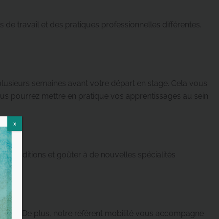
e travail et des pratiques professionnelles différentes.
lusieurs semaines avant votre départ en stage. Cela vous
vous pourrez mettre en pratique vos apprentissages au sein
x
s traditions et goûter à de nouvelles spécialités
 voyage. De plus, notre référent mobilité vous accompagne