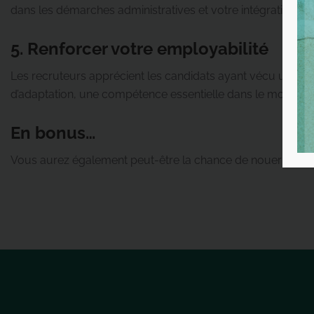
dans les démarches administratives et votre intégration sur
5. Renforcer votre employabilité
Les recruteurs apprécient les candidats ayant vécu une expé
d’adaptation, une compétence essentielle dans le monde p
En bonus…
Vous aurez également peut-être la chance de nouer des am