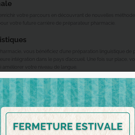
nale
nrichir votre parcours en découvrant de nouvelles méthodes d
 pour votre future carrière de préparateur pharmacie.
istiques
rmacie, vous bénéficiez d’une préparation linguistique de p
eure intégration dans le pays d’accueil. Une fois sur place, 
si améliorer votre niveau de langue.
lle culture et un patrimoine unique, expérimenter de nouvelle
développer votre curiosité et votre ouverture d’esprit.
 d’un soutien financier
 financière pour couvrir une partie des frais de séjour et de