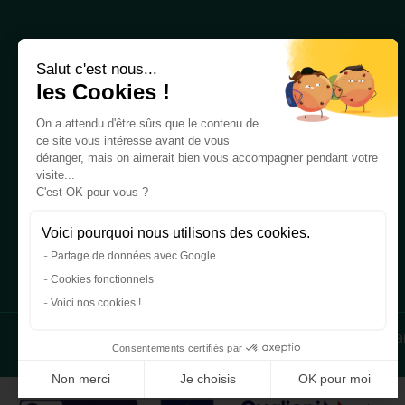
En savoir plus
Salut c'est nous...
les Cookies !
Qui sommes-nous ?
On a attendu d'être sûrs que le contenu de
DEUST
ce site vous intéresse avant de vous
Formez un alternant
déranger, mais on aimerait bien vous accompagner pendant votre
visite...
Candidater
C'est OK pour vous ?
Blog
Nous contacter
Voici pourquoi nous utilisons des cookies.
Partage de données avec Google
Cookies fonctionnels
Voici nos cookies !
Mentions légales
CGDV
Politique de confidentialité
Pla
Consentements certifiés par
Non merci
Je choisis
OK pour moi