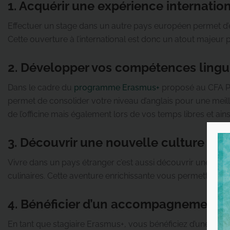
1. Acquérir une expérience internatio
Effectuer un stage dans un autre pays européen permet d’e
Cette ouverture à l’international est donc un atout majeur
2. Développer vos compétences lingu
Dans le cadre du
programme Erasmus+
proposé au CFA Pha
permet de consolider votre niveau d’anglais pour une meill
de l’officine mais également lors de vos temps libres et ain
3. Découvrir une nouvelle culture
Vivre dans un pays étranger c’est aussi découvrir une nouve
culinaires. Cette aventure enrichissante vous permettra de 
4. Bénéficier d’un accompagnement et
En tant que stagiaire Erasmus+, vous bénéficiez d’une aide