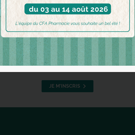
 place, rendant l’expérience plus accessible et sereine.
rience à l’étranger. Participer au
programme Erasmus+
vous
rofessionnel.
itiés fortes avec les autres participants du programme et 
JE M’INSCRIS