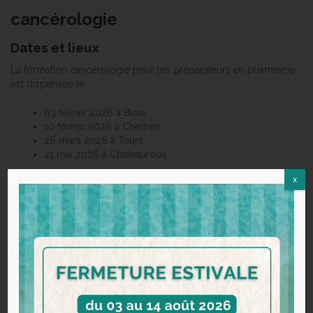
cancérologie
Dates et lieux
La formation cancérologie pour les préparateurs en pharmacie
est dispensée le :
03 février 2026 à Blois
10 février 2026 à Chartres
26 mars 2026 à Tours
21 mai 2026 à Châteauroux
x
Durée et format
La formation dure 7h00. Elle se déroule en présentiel
uniquement.
Tarif
Le coût de la formation s’élève à 280€. Un financement est
possible par l’OPCO EP.