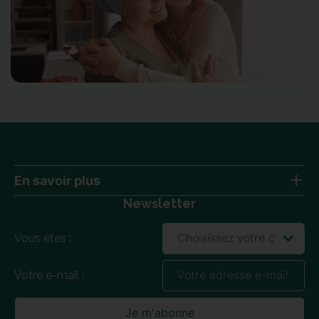
En savoir plus
Newsletter
Qui sommes-nous ?
DEUST
Vous êtes :
Formez un alternant
Candidater
Votre e-mail :
Blog
Nous contacter