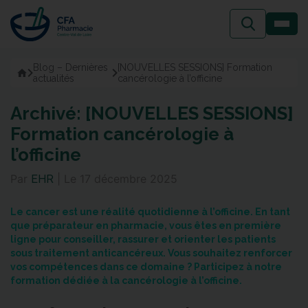
Passer
au
contenu
Blog – Dernières
[NOUVELLES SESSIONS] Formation
Accueil
actualités
cancérologie à l’officine
Archivé: [NOUVELLES SESSIONS]
Formation cancérologie à
l’officine
Par
|
Le
17 décembre 2025
EHR
Le cancer est une réalité quotidienne à l’officine. En tant
que préparateur en pharmacie, vous êtes en première
ligne pour conseiller, rassurer et orienter les patients
sous traitement anticancéreux. Vous souhaitez renforcer
vos compétences dans ce domaine ? Participez à notre
formation
dédiée à la cancérologie à l’officine.