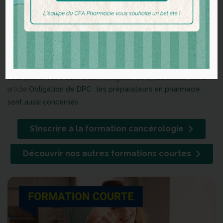
Une formation inscrite au DPC
Notre formation est inscrite au Développement Professionnel
Continu (DPC). En y participant, vous développez vos
compétences en cancérologie tout en répondant à vos
obligations réglementaires.
Pour plus d’informations sur l’obligation DPC, consultez notre
article
Obligation de DPC : les préparateurs en pharmacie
sont aussi concernés
.
S’inscrire à la formation cancérologie
Découvrir nos autres formations courtes