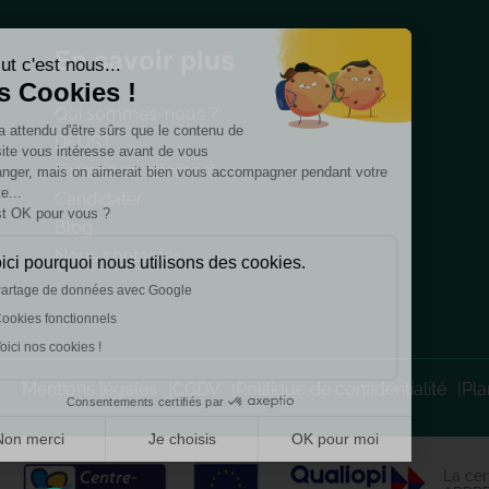
En savoir plus
Salut c'est nous...
les Cookies !
Qui sommes-nous ?
On a attendu d'être sûrs que le contenu de
DEUST
ce site vous intéresse avant de vous
Formez un alternant
déranger, mais on aimerait bien vous accompagner pendant votre
visite...
Candidater
C'est OK pour vous ?
Blog
Nous contacter
Voici pourquoi nous utilisons des cookies.
Partage de données avec Google
Cookies fonctionnels
Voici nos cookies !
Mentions légales
CGDV
Politique de confidentialité
Pla
Consentements certifiés par
Non merci
Je choisis
OK pour moi
Axeptio consent
Plateforme de Gestion du Consentement : Personnalisez v
La cer