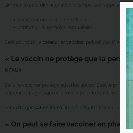
L’immunité peut diminuer avec le temps. Les rappels perme
maintenir une protection efficace
renforcer la mémoire immunitaire
C’est pourquoi le
calendrier vaccinal
prévoit des injections 
« Le vaccin ne protège que la person
❌ FAUX
Se faire vacciner protège aussi les autres. C’est le princip
personnes fragiles qui ne peuvent pas être vaccinées (no
Selon l’
Organisation Mondiale de la Santé
, la vaccination 
« On peut se faire vacciner en pharm