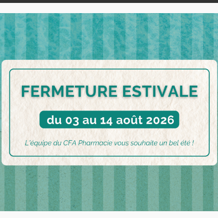
ttent de :
à différents âges de la vie.
ne vaccinée »
e de l’immunité collective. Plus il y a de personnes vaccinées,
urrissons, personnes immunodéprimées…).
permet d’éviter 3,5 à 5 millions de décès chaque année.
acie »