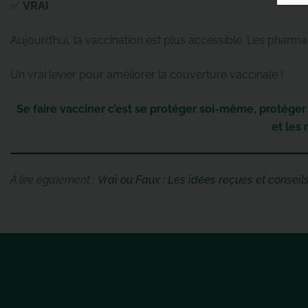
✅
VRAI
Aujourd’hui, la vaccination est plus accessible. Les pharma
Un vrai levier pour améliorer la couverture vaccinale !
Se faire vacciner c’est se protéger soi-même, protéger 
et les
À lire également :
Vrai ou Faux : Les idées reçues et conseil