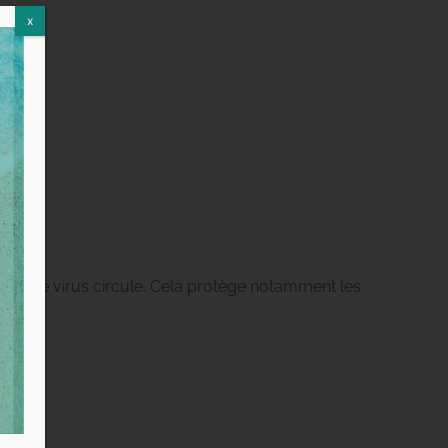
x
 moins le virus circule. Cela protège notamment les