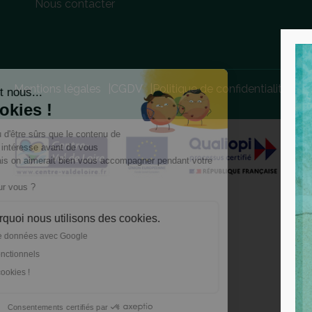
Nous contacter
Mentions légales
CGDV
Politique de confidentialité
Pl
Salut c'est nous...
les Cookies !
On a attendu d'être sûrs que le contenu de
La ce
ce site vous intéresse avant de vous
APPR
déranger, mais on aimerait bien vous accompagner pendant votre
Téléc
visite...
C'est OK pour vous ?
Voici pourquoi nous utilisons des cookies.
Partage de données avec Google
Cookies fonctionnels
Voici nos cookies !
Consentements certifiés par