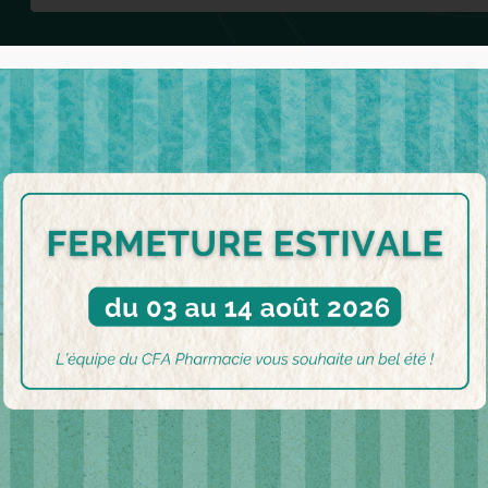
an du site
rtification qualité a été délivrée au titre des catégories d'action
ENTISSAGE.
harger le certificat.