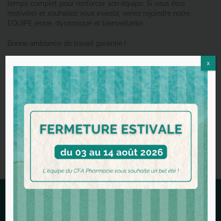
temps complet pour renforcer son équipe. Si vous êtes
motivé(e) et souhaitez vous investir, venez rejoindre notre
EQUIPE jeune, dynamique et bienveillante.
Bonne ambiance de travail garantie !
x
Possibilité de déjeuner sur place.
Patientèle de quartier agréable. Proximité avec hôpital.
CDD dans un 1er temps et évolution en CDI
En savoir plus