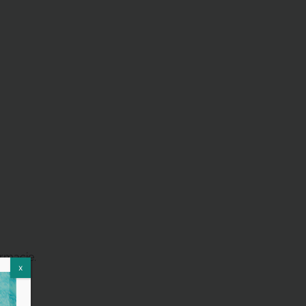
rmacie.
x