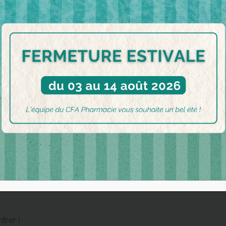
tive de la pharmacie d’officine.
el.
trer !