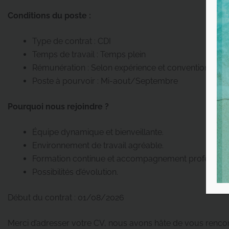
Conditions du poste :
Type de contrat : CDI
Temps de travail : Temps plein
Rémunération : Selon expérience et convention collec
Poste à pourvoir : Mi-aout/Septembre
Pourquoi nous rejoindre ?
Équipe dynamique et bienveillante.
Environnement de travail agréable.
Formation continue et accompagnement professionn
Possibilités d’évolution.
Début du contrat : 01/08/2026
Merci d’adresser votre CV, nous avons hâte de vous rencon