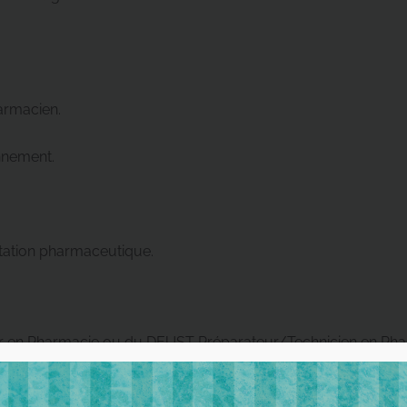
armacien.
nnement.
ntation pharmaceutique.
teur en Pharmacie ou du DEUST Préparateur/Technicien en Pha