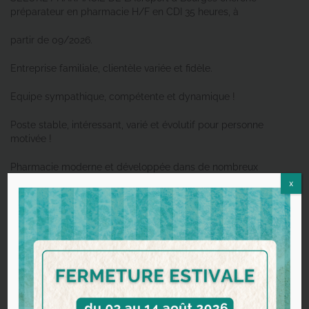
préparateur en pharmacie H/F en CDI 35 heures, à
partir de 09/2026.
Entreprise familiale, clientèle variée et fidèle.
Equipe sympathique, compétente et dynamique !
Poste stable, intéressant, varié et évolutif pour personne
motivée !
Pharmacie moderne et développée dans de nombreux
domaines, avec une très large offre commerciale
x
aussi bien dans les gammes de conseils que de
parapharmacie.
Contactez nous au 02/48/50/06/18