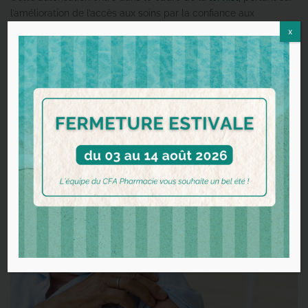
l’amélioration de l’accès aux soins par la confiance aux
professionnels de santé.
x
Les conditions pour pouvoir
vacciner à l’officine
Bien que leur champ de vaccination soit élargi, les conditions
pour administrer ces vaccins restent inchangées pour les
préparateurs en pharmacie :
Suivre une formation spécifique
Être supervisé par un pharmacie formé à la vaccination
À noter que les préparateurs en pharmacie ayant déjà été
formés à la vaccination à l’officine contre la Covid-19 et la
grippe devront suivre une formation complémentaire.