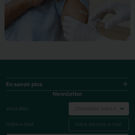
En savoir plus
Newsletter
Qui sommes-nous ?
DEUST
Vous êtes :
Formez un alternant
Candidater
Votre e-mail :
Blog
Nous contacter