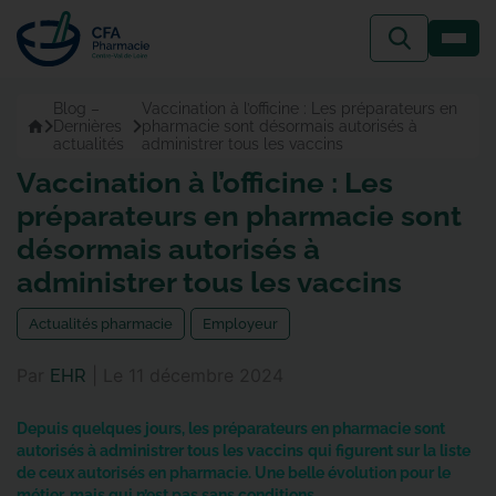
Passer
au
contenu
Blog –
Vaccination à l’officine : Les préparateurs en
Accueil
Dernières
pharmacie sont désormais autorisés à
actualités
administrer tous les vaccins
Vaccination à l’officine : Les
préparateurs en pharmacie sont
désormais autorisés à
administrer tous les vaccins
actualités pharmacie
employeur
Par
|
Le
11 décembre 2024
EHR
Depuis quelques jours, les préparateurs en pharmacie sont
autorisés à administrer tous les vaccins
qui figurent sur la liste
de ceux autorisés en pharmacie. Une belle évolution pour le
métier, mais qui n’est pas sans conditions.