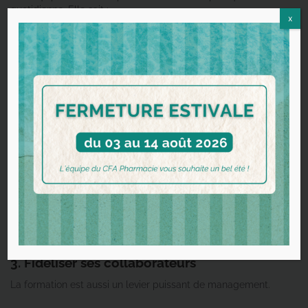
quotidienne. Elle sait :
x
valoriser son expertise
poser les bonnes questions
adapter ses conseils
Un bon conseil ne se limite pas à une vente : c’est un patient
fidélisé.
2. Développer le chiffre d’affaires
Certaines formations permettent de développer des espaces
de vente à forte valeur ajoutée, comme la dermo-cosmétique,
la phytothérapie ou le matériel médical.
Un salarié formé devient alors un acteur clé de développement
de ces rayons et optimise leur performance.
3. Fidéliser ses collaborateurs
La formation est aussi un levier puissant de management.